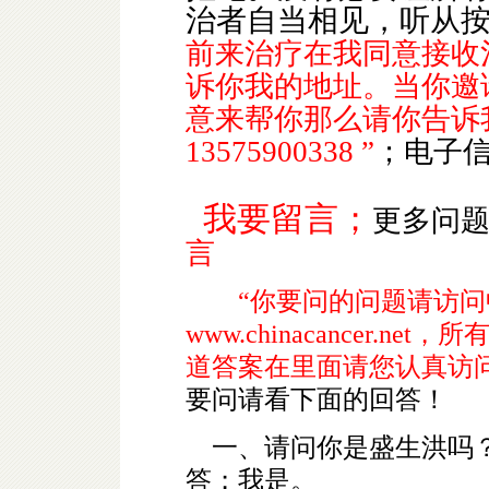
治者自当相见，听从
前来治疗在我同意接收
诉你我的地址。当你邀
意来帮你那么请你告诉
13575900338
”
；电子
我要留言；
更多问
言
“你要问的问题请访
www.chinacancer.net
，所
道答案在里面请您认真访问
要问请看下面的回答！
一、请问你是盛生洪吗？
答；我是。